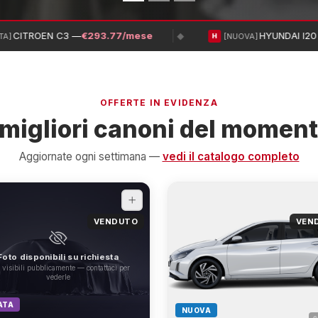
atuito
CITROEN C3 —
€293.77/mese
HYUNDAI I20 
◆
A]
[NUOVA]
H
OFFERTE IN EVIDENZA
 migliori canoni del momen
Aggiornate ogni settimana —
vedi il catalogo completo
VENDUTO
VEN
Foto disponibili su richiesta