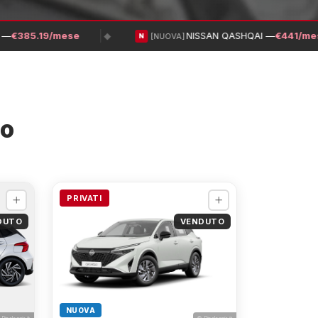
—
€385.19/mese
NISSAN QASHQAI —
€441/mes
◆
[NUOVA]
N
to
PRIVATI
DUTO
VENDUTO