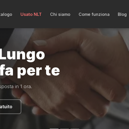
talogo
Usato NLT
Chi siamo
Come funziona
Blog
 partner
sola
iari in più. Solo il