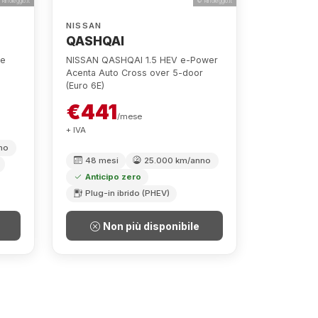
NUOVA
Rinoleggio.it
© Rinoleggio.it
NISSAN
QASHQAI
ne
NISSAN QASHQAI 1.5 HEV e-Power
Acenta Auto Cross over 5-door
(Euro 6E)
€441
/mese
+ IVA
no
48 mesi
25.000 km/anno
Anticipo zero
Plug-in ibrido (PHEV)
Non più disponibile