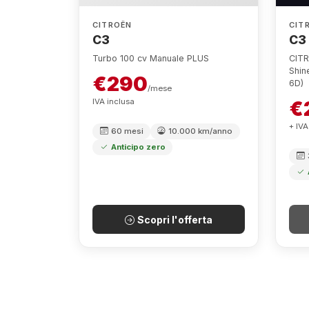
Non 
US
NUOVA
CITROËN
CIT
C3
C3
Turbo 100 cv Manuale PLUS
CITR
Shin
€290
6D)
/mese
€
IVA inclusa
+ IVA
60 mesi
10.000 km/anno
Anticipo zero
Scopri l'offerta