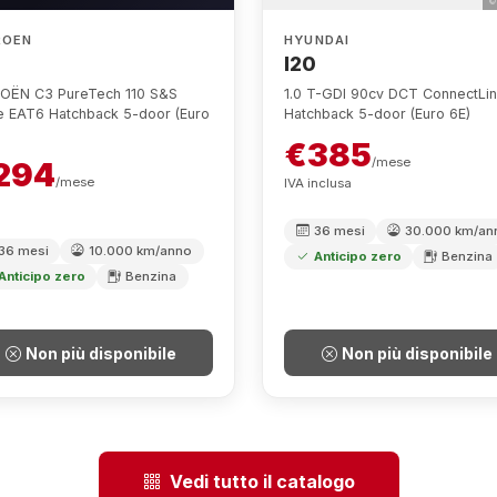
visibili pubblicamente — contattaci per
vederle
ATA
NUOVA
© 
ROEN
HYUNDAI
I20
OËN C3 PureTech 110 S&S
1.0 T-GDI 90cv DCT ConnectLi
e EAT6 Hatchback 5-door (Euro
Hatchback 5-door (Euro 6E)
€385
/mese
294
/mese
IVA inclusa
36 mesi
30.000 km/an
36 mesi
10.000 km/anno
Anticipo zero
Benzina
Anticipo zero
Benzina
Non più disponibile
Non più disponibile