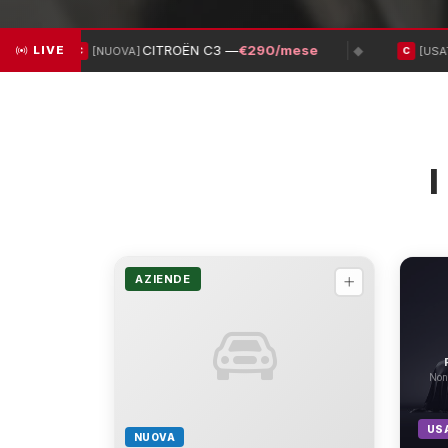
Scopri le offerte
Preventivo Gr
CITROËN C3 —
€290/mese
LIVE
◆
[NUOVA]
[USAT
C
C
I
AZIENDE