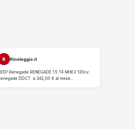
R
Rinoleggio.it
JEEP Renegade RENEGADE 1.5 T4 MHEV 130cv 
Renegade DDCT  a 342,00 € al mese…