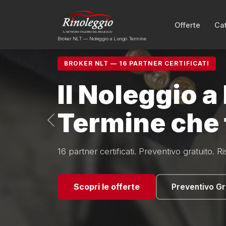
Offerte
Ca
Broker NLT — Noleggio a Lungo Termine
BROKER NLT — 16 PARTNER CERTIFICATI
Confronta 16
NLT con una 
richiesta
Preventivo gratuito entro 1 ora. Zero intermed
canone migliore per te.