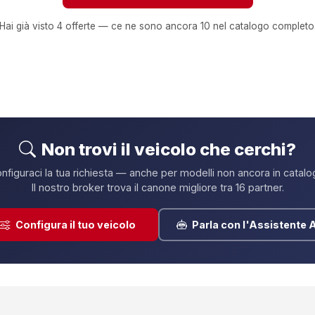
Vedi tutto il catalogo
Hai già visto 4 offerte — ce ne sono ancora 10 nel catalogo completo
Non trovi il veicolo che cerchi?
nfiguraci la tua richiesta — anche per modelli non ancora in catalo
Il nostro broker trova il canone migliore tra 16 partner.
Configura il tuo veicolo
Parla con l'Assistente A