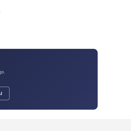
.
go.
I